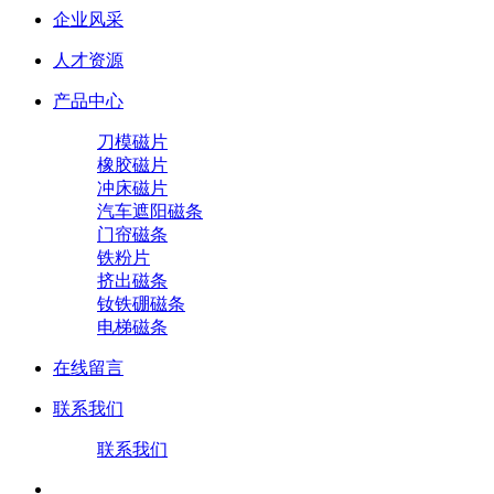
企业风采
人才资源
产品中心
刀模磁片
橡胶磁片
冲床磁片
汽车遮阳磁条
门帘磁条
铁粉片
挤出磁条
钕铁硼磁条
电梯磁条
在线留言
联系我们
联系我们