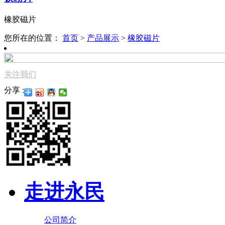
橡胶磁片
您所在的位置：
首页
>
产品展示
>
橡胶磁片
关注我们
分享 :
走进永民
公司简介