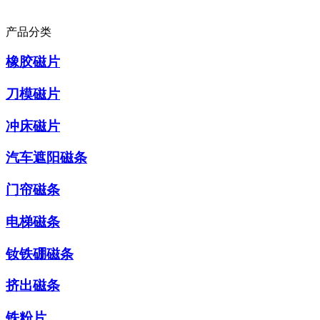
产品分类
橡胶磁片
刀模磁片
冲床磁片
汽车遮阳磁条
门帘磁条
电梯磁条
钕铁硼磁条
挤出磁条
铁粉片