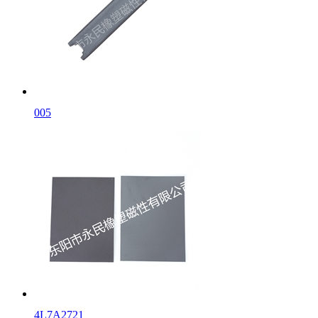
005
4L7A2721