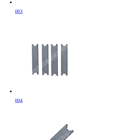
003
004