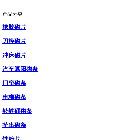
产品分类
橡胶磁片
刀模磁片
冲床磁片
汽车遮阳磁条
门帘磁条
电梯磁条
钕铁硼磁条
挤出磁条
铁粉片