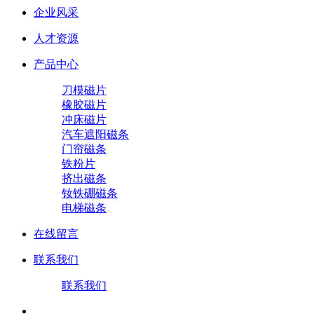
企业风采
人才资源
产品中心
刀模磁片
橡胶磁片
冲床磁片
汽车遮阳磁条
门帘磁条
铁粉片
挤出磁条
钕铁硼磁条
电梯磁条
在线留言
联系我们
联系我们