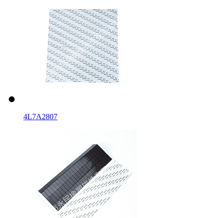
4L7A2807