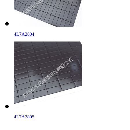
4L7A2804
4L7A2805